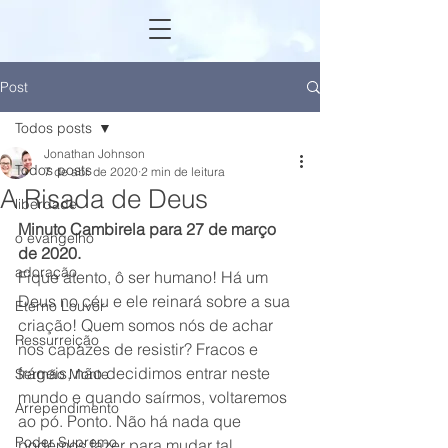
Post
Todos posts
Jonathan Johnson
Todos posts
7 de abr. de 2020
2 min de leitura
A Risada de Deus
liberdade
Minuto Cambirela para 27 de março 
o evangelho
de 2020.
adoração
Fique atento, ô ser humano! Há um 
Deus no céu e ele reinará sobre a sua 
Eterno Louvor
criação! Quem somos nós de achar 
Ressurreição
nos capazes de resistir? Fracos e 
frágeis, não decidimos entrar neste 
Sermão Monte
mundo e quando saírmos, voltaremos 
Arrependimento
ao pó. Ponto. Não há nada que 
Poder Supremo
podemos fazer para mudar tal 