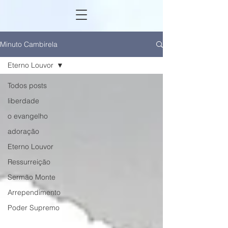
Minuto Cambirela
Eterno Louvor
Todos posts
liberdade
o evangelho
adoração
Eterno Louvor
Ressurreição
Sermão Monte
Arrependimento
Poder Supremo