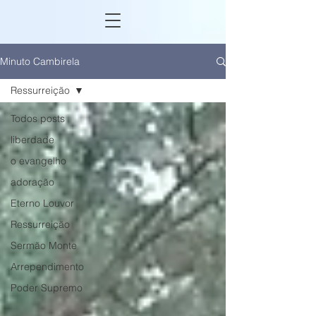
Minuto Cambirela
Ressurreição
Todos posts
liberdade
o evangelho
adoração
Eterno Louvor
Ressurreição
Sermão Monte
Arrependimento
Poder Supremo